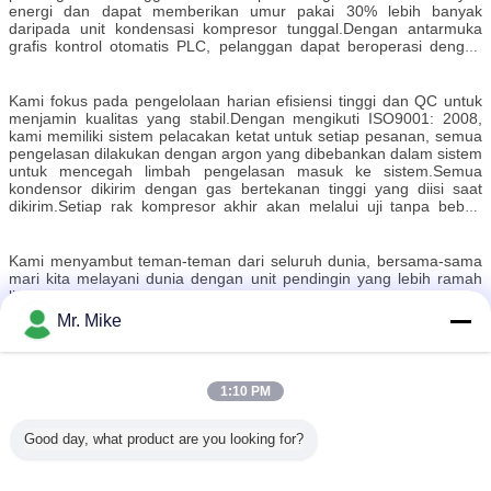
energi dan dapat memberikan umur pakai 30% lebih banyak
daripada unit kondensasi kompresor tunggal.Dengan antarmuka
grafis kontrol otomatis PLC, pelanggan dapat beroperasi dengan
membaca status berjalan, data, parameter, dan alarm kesalahan
dengan mudah.Port komunikasi kendali jarak jauh opsional juga
disediakan, sehingga pelanggan dapat memantau di kantor mereka.
Kami fokus pada pengelolaan harian efisiensi tinggi dan QC untuk
menjamin kualitas yang stabil.Dengan mengikuti ISO9001: 2008,
kami memiliki sistem pelacakan ketat untuk setiap pesanan, semua
pengelasan dilakukan dengan argon yang dibebankan dalam sistem
untuk mencegah limbah pengelasan masuk ke sistem.Semua
kondensor dikirim dengan gas bertekanan tinggi yang diisi saat
dikirim.Setiap rak kompresor akhir akan melalui uji tanpa beban
sebelum pengemasan.
Kami menyambut teman-teman dari seluruh dunia, bersama-sama
mari kita melayani dunia dengan unit pendingin yang lebih ramah
lingkungan, efisien dan hemat biaya.
Mr. Mike
Ourfuture Refrigeration - "Masa depan kita - masa depan
refrigerasi!"
1:10 PM
Good day, what product are you looking for?