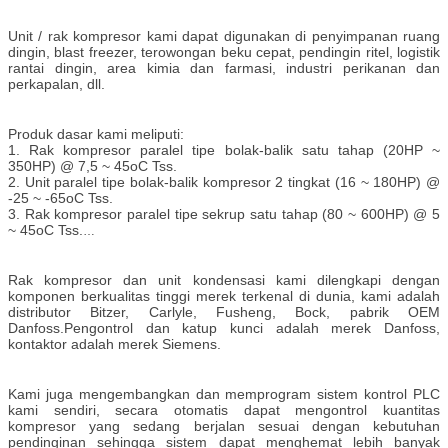
Unit / rak kompresor kami dapat digunakan di penyimpanan ruang
dingin, blast freezer, terowongan beku cepat, pendingin ritel, logistik
rantai dingin, area kimia dan farmasi, industri perikanan dan
perkapalan, dll.
Produk dasar kami meliputi:
1. Rak kompresor paralel tipe bolak-balik satu tahap (20HP ~
350HP) @ 7,5 ~ 45oC Tss.
2. Unit paralel tipe bolak-balik kompresor 2 tingkat (16 ~ 180HP) @
-25 ~ -65oC Tss.
3. Rak kompresor paralel tipe sekrup satu tahap (80 ~ 600HP) @ 5
~ 45oC Tss.
4. Unit kompresor paralel tipe sekrup kompresor 2-tahap (100 ~
600HP) @ -30 ~ -65oC Tss.
5. Danfoss scroll type compressor box type condensing units dan
Rak kompresor dan unit kondensasi kami dilengkapi dengan
parallel compressor racks.
komponen berkualitas tinggi merek terkenal di dunia, kami adalah
6. Unit kompresor sistem kaskade R744 (CO2).
distributor Bitzer, Carlyle, Fusheng, Bock, pabrik OEM
(Refrigeran dapat berupa R744 (CO2), R404a, R507, R407C, R22,
Danfoss.Pengontrol dan katup kunci adalah merek Danfoss,
dll.)
kontaktor adalah merek Siemens.
Kami juga mengembangkan dan memprogram sistem kontrol PLC
kami sendiri, secara otomatis dapat mengontrol kuantitas
kompresor yang sedang berjalan sesuai dengan kebutuhan
pendinginan sehingga sistem dapat menghemat lebih banyak