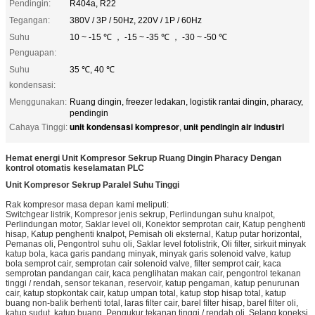
Pendingin:
R404a, R22
Tegangan:
380V / 3P / 50Hz, 220V / 1P / 60Hz
Suhu
10 ~ -15 ℃ ， -15 ~ -35 ℃ ， -30 ~ -50 ℃
Penguapan:
Suhu
35 ℃, 40 ℃
kondensasi:
Menggunakan:
Ruang dingin, freezer ledakan, logistik rantai dingin, pharacy,
pendingin
unit kondensasi kompresor
unit pendingin air industri
Cahaya Tinggi:
,
Hemat energi Unit Kompresor Sekrup Ruang Dingin Pharacy Dengan
kontrol otomatis keselamatan PLC
Unit Kompresor Sekrup Paralel Suhu Tinggi
Rak kompresor masa depan kami meliputi:
Switchgear listrik, Kompresor jenis sekrup, Perlindungan suhu knalpot,
Perlindungan motor, Saklar level oli, Konektor semprotan cair, Katup penghenti
hisap, Katup penghenti knalpot, Pemisah oli eksternal, Katup putar horizontal,
Pemanas oli, Pengontrol suhu oli, Saklar level fotolistrik, Oli filter, sirkuit minyak
katup bola, kaca garis pandang minyak, minyak garis solenoid valve, katup
bola semprot cair, semprotan cair solenoid valve, filter semprot cair, kaca
semprotan pandangan cair, kaca penglihatan makan cair, pengontrol tekanan
tinggi / rendah, sensor tekanan, reservoir, katup pengaman, katup penurunan
cair, katup stopkontak cair, katup umpan total, katup stop hisap total, katup
buang non-balik berhenti total, laras filter cair, barel filter hisap, barel filter oli,
katup sudut, katup buang, Pengukur tekanan tinggi / rendah oli, Selang koneksi