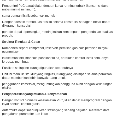
Pengontrol PLC dapat diatur dengan kurva running terbaik (konsumsi daya
maksimum & minimum),
sama dengan listrik sebanyak mungkin.
Dengan "desain termodulasi" risiko selama konstruksi sebagian besar dapat
dikurangi, konstruksi
periode dapat dipersingkat, meningkatkan kemampuan pengendalian kualitas
produk.
Struktur Ringkas & Cepat
Komponen seperti kompresor, reservoir, pemisah gas-cair, pemisah minyak,
economizer,
intake manifold, manifold pasokan fluida, peralatan kontrol listrik semuanya
terpusat, membuat
Pastikan setiap inci ruang digunakan sepenuhnya.
Unit ini memiliki struktur yang ringkas, ruang yang disimpan selama perakitan
dapat memberikan lebih banyak ruang untuk
penggunaan komersial, menguntungkan pengguna akhir dengan keuntungan
ekstra.
Pengoperasian yang mudah & kenyamanan
Tinggalkan pesan
Dengan kontrol otomatis keselamatan PLC, klien dapat memprogram dengan
layar sentuh, kontrol grafis
Kami akan segera menghubungi
Antarmuka dapat menunjukkan status yang sedang berjalan, merekam data,
pengaturan parameter dan false
Anda kembali!