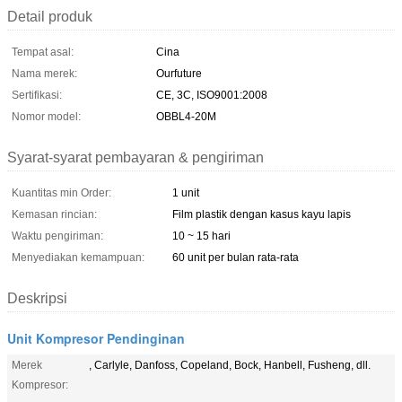
Detail produk
Tempat asal:
Cina
Nama merek:
Ourfuture
Sertifikasi:
CE, 3C, ISO9001:2008
Nomor model:
OBBL4-20M
Syarat-syarat pembayaran & pengiriman
Kuantitas min Order:
1 unit
Kemasan rincian:
Film plastik dengan kasus kayu lapis
Waktu pengiriman:
10 ~ 15 hari
Menyediakan kemampuan:
60 unit per bulan rata-rata
Deskripsi
Unit Kompresor Pendinginan
Merek
, Carlyle, Danfoss, Copeland, Bock, Hanbell, Fusheng, dll.
Kompresor: