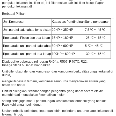
pengukur tekanan, Inti filter oli, Inti filter makan cair, Inti filter hisap, Papan
pengukur tekanan, dll.
Berbagai Pilihan
Unit Kompresor
Kapasitas Pendinginan
Suhu penguapan
Unit paralel satu tahap jenis piston
20HP ~ 350HP
7,5 ℃ ~ -45 ℃
Tipe paralel Piston tipe dua tahap
16HP ~ 180HP
-25 ℃ ~ -65 ℃
Tipe paralel unit paralel satu tahap
80HP ~ 600HP
5 ℃ ~ -45 ℃
Tipe paralel unit paralel dua tahap
100HP ~ 600HP
-30 ℃ ~ -65 ℃
Diadopsi ke beberapa refrigeran R404a, R507, R407C, R22.
Kinerja Stabil & Dapat Diandalkan
Unit dilengkapi dengan kompresor dan komponen berkualitas tinggi terkenal di
dunia,
mengikuti desain terbaru, kombinasi sempurna menyediakan sistem yang
aman dan andal.
Unit ini dilengkapi standar dengan pengontrol yang dapat secara efektif
menghindari menyalakan / mematikan motor
sering serta juga modul perlindungan keselamatan termasuk yang berikut:
Fase kehilangan pelindung,
Urutan terbalik, pelindung tegangan lebih, pelindung undervoltage, tekanan oli,
tekanan tinggi,