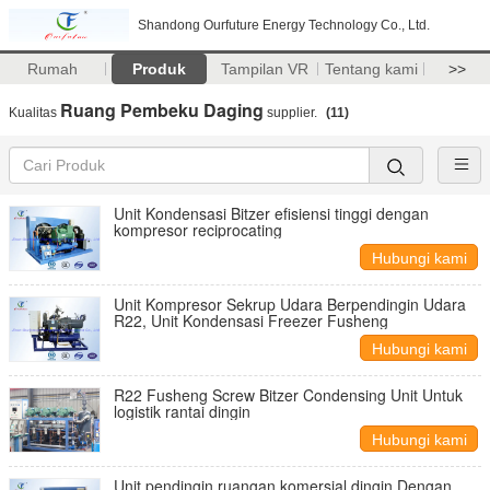
Shandong Ourfuture Energy Technology Co., Ltd.
Rumah
Produk
Tampilan VR
Tentang kami
>>
Ruang Pembeku Daging
Kualitas
supplier.
(11)
Unit Kondensasi Bitzer efisiensi tinggi dengan
kompresor reciprocating
Hubungi kami
Unit Kompresor Sekrup Udara Berpendingin Udara
R22, Unit Kondensasi Freezer Fusheng
Hubungi kami
R22 Fusheng Screw Bitzer Condensing Unit Untuk
logistik rantai dingin
Hubungi kami
Unit pendingin ruangan komersial dingin Dengan