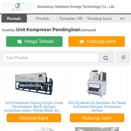
Shandong Ourfuture Energy Technology Co., Ltd.
Rumah
Produk
Tampilan VR
Tentang kami
>>
Unit Kompresor Pendinginan
Kualitas
pemasok
Harga Terbaik
Hubungi kami
Unit Kompresor Ruang Dingin Untuk
350 Kg Mesin Es Serpihan Air Tawar
Pemrosesan Benih dengan
Komersial Dengan Kompresor
kompresor piston R404a Bitzer 30HP
Jerman
* 3
Hubungi kami
Hubungi kami