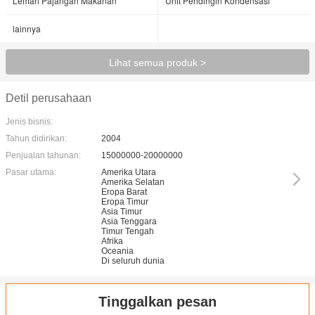
Lemari Pajangan Makanan
Unit Pendingin Kondensasi
lainnya
Lihat semua produk >
Detil perusahaan
Jenis bisnis:
Tahun didirikan:
2004
Penjualan tahunan:
15000000-20000000
Pasar utama:
Amerika Utara
Amerika Selatan
Eropa Barat
Eropa Timur
Asia Timur
Asia Tenggara
Timur Tengah
Afrika
Oceania
Di seluruh dunia
Tinggalkan pesan