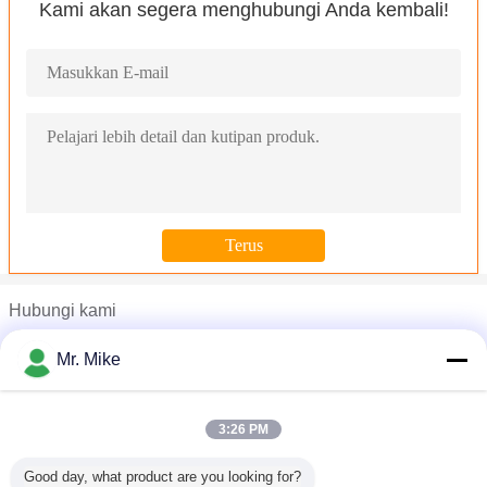
Kami akan segera menghubungi Anda kembali!
Hubungi kami
Mr. Mike
Mr. Mike
Telepon :
0086-531-86550406
3:26 PM
Sistem Pendingin Cold Storage Tipe Draft Penguapan Kondenso
Good day, what product are you looking for?
Unit Kondensasi Suhu Rendah Inv40 R404a Untuk Penyimpanan