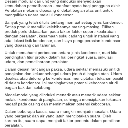
Desain modular dari unit yang diinduksi menyediakan
kemudahan pemeliharaan - manfaat nyata bagi pengguna akhir.
Peralatan mekanis dipasang di dekat bagian atas unit untuk
mengalirkan udara melalui kondensor.
Banyak yang telah ditulis tentang manfaat setiap jenis kondensor.
Setiap produk memiliki kelebihannya masing-masing. Pilihan
produk perlu didasarkan pada faktor-faktor seperti keakraban
dengan peralatan, kesamaan suku cadang untuk instalasi yang
ada, lokasi fisik kondensor, dan biaya pengoperasian kondensor
yang dipasang dan tahunan.
Untuk memahami perbedaan antara jenis kondensor, mari kita
bandingkan fitur produk dalam hal peringkat suara, sirkulasi
udara, dan pemeliharaan peralatan.
Dalam desain rancangan paksa, udara sekitar memasuki unit di
pangkalan dan keluar sebagai udara jenuh di bagian atas. Udara
dipaksa atau didorong ke kondensor, menciptakan tekanan positif
di dalam kondensor. Ini meningkatkan potensi kebocoran air di
bagian bak dan selubung.
Model-model yang diinduksi menarik atau menarik udara sekitar
melalui kondensor di pangkalan, sehingga menciptakan tekanan
negatif pada casing dan meminimalkan potensi kebocoran.
Dalam beberapa kasus, suara mungkin menjadi masalah. Udara
yang bergerak dan air yang jatuh menciptakan suara. Oleh
karena itu, suara dapat menjadi faktor penentu dalam pemilihan
peralatan.