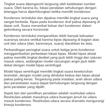
Tingkat suara dipengaruhi langsung oleh kedekatan sumber
suara. Oleh karena itu, lokasi peralatan sehubungan dengan
tetangga harus diperhitungkan ketika memilih kondensor.
Kondensor terinduksi dan dipaksa memiliki tingkat suara yang
sangat berbeda. Kipas pada kondensor draf paksa dipasang di
dasar unit. Suara merambat keluar dari kondensor dalam
gelombang secara horizontal.
Kondensor terinduksi mengarahkan lebih banyak kekuatan
suaranya secara vertikal karena kipas dipasang di bagian atas
unit dan udara (dan, karenanya, suara) diarahkan ke atas.
Perbandingan peringkat suara untuk ketiga jenis kondensor
menggambarkan perbedaan lokasi kipas. Model kipas aksial
paksa memiliki tingkat desibel yang jauh lebih tinggi dari saluran
masuk udara, sedangkan model rancangan angin jauh lebih
dekat dengan model kipas sentrifugal.
Model kipas sentrifugal memiliki tingkat suara keseluruhan
terendah, dengan model yang diinduksi kedua dan kipas aksial
paksa paling keras. Tergantung pada instalasi, arah aliran udara
dan perambatan suara dapat berhubungan langsung dengan
jenis peralatan yang dipilih.
Aspek lain dari pemilihan peralatan adalah resirkulasi udara.
Resirkulasi adalah masuknya udara buangan jenuh ke udara
masuk kondensor. Resirkulasi udara secara dramatis mengurangi
kinerja kondensor.