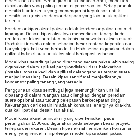
model kipas aksial. Sedangkan untuk induced-draft, model fan
aksial adalah yang paling umum di pasar saat ini. Setiap produk
memiliki fitur tertentu yang memengaruhi keputusan untuk
memilih satu jenis kondensor daripada yang lain untuk aplikasi
tertentu.
Kondensor kipas aksial paksa adalah kondensor paling umum di
lapangan. Desain kipas aksialnya menyediakan tenaga kuda
rendah dan lokasi peralatan mekanis menawarkan akses mudah.
Produk ini tersedia dalam sebagian besar rentang kapasitas dan
banyak jejak kaki yang berbeda. Ini lebih sering digunakan dalam
aplikasi industri atau untuk instalasi berkapasitas besar.
Model kipas sentrifugal yang dirancang secara paksa lebih sering
digunakan dalam aplikasi pengkondisian udara halokarbon
(instalasi tonase kecil dan aplikasi gelanggang es tempat suara
menjadi masalah). Desain kipas sentrifugal menjadikannya
kondensor paling tenang yang tersedia.
Penggunaan kipas sentrifugal juga memungkinkan unit ini
dipasang di dalam ruangan atau dilengkapi dengan peredam
suara opsional atau tudung pelepasan berkecepatan tinggi.
Kekurangan dari desain ini adalah konsumsi energinya kira-kira
dua kali lipat dari desain fan aksial.
Model kipas aksial terinduksi, yang diperkenalkan pada
pertengahan 1980-an, digunakan pada sebagian besar proyek,
terlepas dari ukuran. Desain kipas aksial memberikan konsumsi
energi yang rendah mirip dengan model kipas aksial paksa.