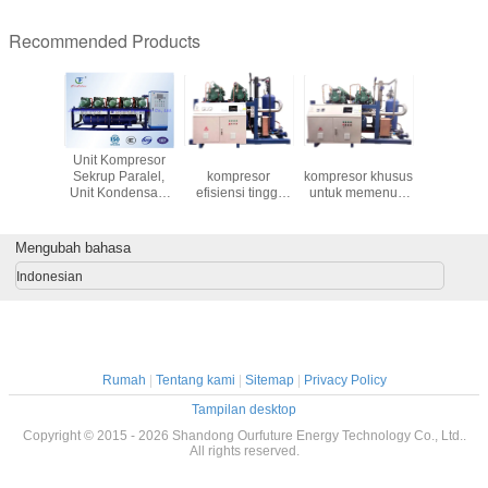
Recommended Products
mpresor
Unit Kompresor
Rack Multi-
Rack Multi-
Pendingi
Industri
Sekrup Paralel,
kompresor
kompresor khusus
Pendi
Bitzer
Unit Kondensasi
efisiensi tinggi
untuk memenuhi
Leda
l Suhu
Blitz Freezer
dan hemat energi
kebutuhan
Komersia
ggi
Bitzer
untuk
penyimpanan
Kompr
penyimpanan
dingin yang unik
Pendin
Mengubah bahasa
dingin dengan
pemrograman
Indonesian
yang disesuaikan
Rumah
|
Tentang kami
|
Sitemap
|
Privacy Policy
Tampilan desktop
Copyright © 2015 - 2026 Shandong Ourfuture Energy Technology Co., Ltd..
All rights reserved.