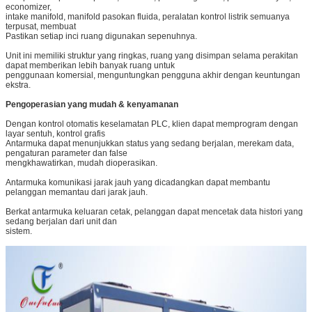
economizer,
intake manifold, manifold pasokan fluida, peralatan kontrol listrik semuanya
terpusat, membuat
Pastikan setiap inci ruang digunakan sepenuhnya.
Unit ini memiliki struktur yang ringkas, ruang yang disimpan selama perakitan
dapat memberikan lebih banyak ruang untuk
penggunaan komersial, menguntungkan pengguna akhir dengan keuntungan
ekstra.
Pengoperasian yang mudah & kenyamanan
Dengan kontrol otomatis keselamatan PLC, klien dapat memprogram dengan
layar sentuh, kontrol grafis
Antarmuka dapat menunjukkan status yang sedang berjalan, merekam data,
pengaturan parameter dan false
mengkhawatirkan, mudah dioperasikan.
Tinggalkan pesan
Antarmuka komunikasi jarak jauh yang dicadangkan dapat membantu
pelanggan memantau dari jarak jauh.
Kami akan segera menghubungi
Berkat antarmuka keluaran cetak, pelanggan dapat mencetak data histori yang
sedang berjalan dari unit dan
Anda kembali!
sistem.