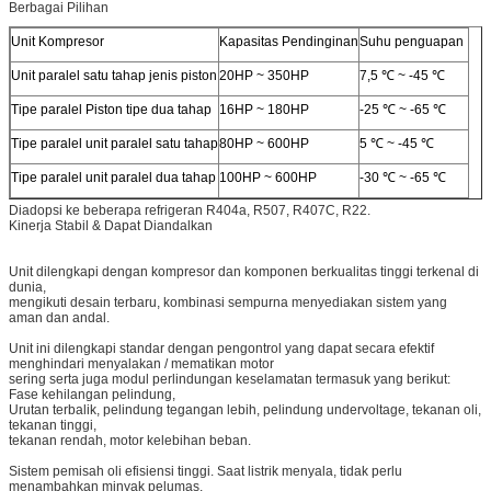
Berbagai Pilihan
Unit Kompresor
Kapasitas Pendinginan
Suhu penguapan
Unit paralel satu tahap jenis piston
20HP ~ 350HP
7,5 ℃ ~ -45 ℃
Tipe paralel Piston tipe dua tahap
16HP ~ 180HP
-25 ℃ ~ -65 ℃
Tipe paralel unit paralel satu tahap
80HP ~ 600HP
5 ℃ ~ -45 ℃
Tipe paralel unit paralel dua tahap
100HP ~ 600HP
-30 ℃ ~ -65 ℃
Diadopsi ke beberapa refrigeran R404a, R507, R407C, R22.
Kinerja Stabil & Dapat Diandalkan
Unit dilengkapi dengan kompresor dan komponen berkualitas tinggi terkenal di
dunia,
mengikuti desain terbaru, kombinasi sempurna menyediakan sistem yang
aman dan andal.
Unit ini dilengkapi standar dengan pengontrol yang dapat secara efektif
menghindari menyalakan / mematikan motor
sering serta juga modul perlindungan keselamatan termasuk yang berikut:
Fase kehilangan pelindung,
Urutan terbalik, pelindung tegangan lebih, pelindung undervoltage, tekanan oli,
tekanan tinggi,
tekanan rendah, motor kelebihan beban.
Sistem pemisah oli efisiensi tinggi. Saat listrik menyala, tidak perlu
menambahkan minyak pelumas,