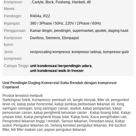
Kompresor
, Carlyle, Bock, Fusheng, Hanbell, dll
Merek:
Pendingin:
R404a, R22
tegangan:
380 / 3Phase / 50Hz, 220V / 1Phase / 60Hz
Penggunaan:
Kamar dingin, pendingin, supermarket, apotek, daging hasil
Komponen
Danfoss, Siemens, Ebmpapst
kunci:
Jenis
reciprocating kompresor, kompresor sekrup, kompresor gulir
kompresor:
unit kondensasi berpendingin udara
Cahaya Tinggi:
,
unit kondensasi walk-in freezer
Unit Pendingin Daging Komersial Suhu Rendah dengan kompresor
Copeland
Produk tersebut meliputi:
Switchgear listrik, Kompresor, pemisah oli, tangki minyak, filter oli, pengontrol
level oli, katup putar horizontal, katup periksa perbedaan tekanan oli, tong
saringan saringan, tong saringan cairan, waduk, katup pengaman, katup
penurunan cairan, katup penghenti keluaran cairan , Katup buang total, Katup
umpan total, Katup penghenti hisap total, Katup bola, Kaca penglihatan cair,
Pengontrol tekanan tinggi / rendah, Sensor tekanan, Peredam kejut, Katup
sudut, Pengukur tekanan oli, Selang koneksi pengukur tekanan, Inti suction
filter, Inti filter makan cair, papan pengukur tekanan