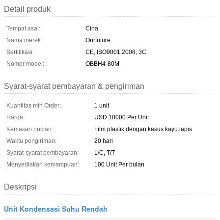
Detail produk
Tempat asal:
Cina
Nama merek:
Ourfuture
Sertifikasi:
CE, ISO9001:2008, 3C
Nomor model:
OBBH4-80M
Syarat-syarat pembayaran & pengiriman
Kuantitas min Order:
1 unit
Harga:
USD 10000 Per Unit
Kemasan rincian:
Film plastik dengan kasus kayu lapis
Waktu pengiriman:
20 hari
Syarat-syarat pembayaran:
L/C, T/T
Menyediakan kemampuan:
100 Unit Per bulan
Deskripsi
Unit Kondensasi Suhu Rendah