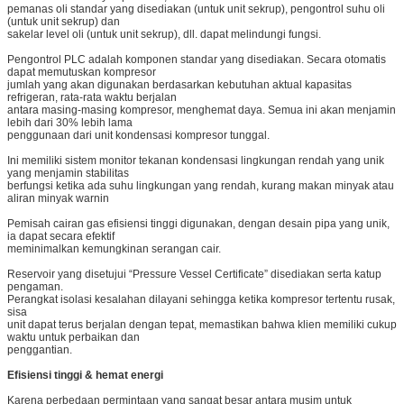
pemanas oli standar yang disediakan (untuk unit sekrup), pengontrol suhu oli
(untuk unit sekrup) dan
sakelar level oli (untuk unit sekrup), dll. dapat melindungi fungsi.
Pengontrol PLC adalah komponen standar yang disediakan. Secara otomatis
dapat memutuskan kompresor
jumlah yang akan digunakan berdasarkan kebutuhan aktual kapasitas
refrigeran, rata-rata waktu berjalan
antara masing-masing kompresor, menghemat daya. Semua ini akan menjamin
lebih dari 30% lebih lama
penggunaan dari unit kondensasi kompresor tunggal.
Ini memiliki sistem monitor tekanan kondensasi lingkungan rendah yang unik
yang menjamin stabilitas
berfungsi ketika ada suhu lingkungan yang rendah, kurang makan minyak atau
aliran minyak warnin
Pemisah cairan gas efisiensi tinggi digunakan, dengan desain pipa yang unik,
ia dapat secara efektif
meminimalkan kemungkinan serangan cair.
Reservoir yang disetujui “Pressure Vessel Certificate” disediakan serta katup
pengaman.
Perangkat isolasi kesalahan dilayani sehingga ketika kompresor tertentu rusak,
sisa
unit dapat terus berjalan dengan tepat, memastikan bahwa klien memiliki cukup
waktu untuk perbaikan dan
penggantian.
Efisiensi tinggi & hemat energi
Karena perbedaan permintaan yang sangat besar antara musim untuk