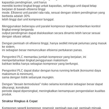
kapasitas pendinginan, unit harus
memiliki kontrol tingkat tinggi untuk kapasitas, sehingga unit dapat tetap
berjalan di bawah efisiensi tinggi
mode. Efisiensi unit paralel rata-rata, sesuai dengan sistem pendinginan yang
berbeda adalah 30%
lebih tinggi dari unit kompresor tunggal.
Menggunakan beberapa unit paralel kompresor dapat memberikan kontrol
tingkat energi berganda
output pendinginan dapat dialokasikan secara dinamis lebih lancar sesuai
dengan situasi aktual.
Dengan pemisah oli efisiensi tinggi, hanya sedikit minyak pelumas yang masuk
ke sistem,
ini sebagian besar memunculkan efisiensi pertukaran panas.
Pengontrol PLC memantau jumlah kompresor yang berjalan, ini
mempertahankan tingkat penggunaan maksimum
bahkan ketika hanya sebagian kompresor yang berfungsi.
Pengontrol PLC dapat diatur dengan kurva running terbaik (konsumsi daya
maksimum & minimum),
sama dengan listrik sebanyak mungkin.
Dengan "desain termodulasi" risiko selama konstruksi sebagian besar dapat
dikurangi, konstruksi
periode dapat dipersingkat, meningkatkan kemampuan pengendalian kualitas
produk.
Struktur Ringkas & Cepat
Komponen seperti kompresor, reservoir, pemisah gas-cair, pemisah minyak,