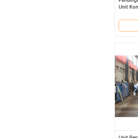
Pending
Unit Ko
Scroll Pa
Unit Pen