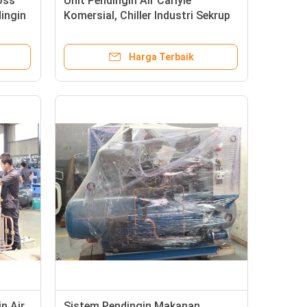
oss
Unit Pendingin Air Carlyle
ingin
Komersial, Chiller Industri Sekrup
Harga Terbaik
n Air
Sistem Pendingin Makanan