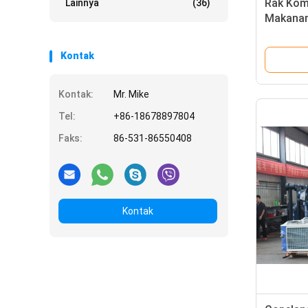
Rak Kom
Lainnya
(36)
Makanan
Kontrol
PLC
Kontak
Kontak:
Mr. Mike
Tel:
+86-18678897804
Faks:
86-531-86550408
Kontak