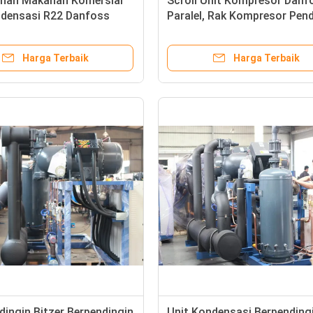
inan Makanan Komersial
Scroll Unit Kompresor Danf
ndensasi R22 Danfoss
Paralel, Rak Kompresor Pend
rallel
Harga Terbaik
Harga Terbaik
dingin Bitzer Berpendingin
Unit Kondensasi Berpendingi