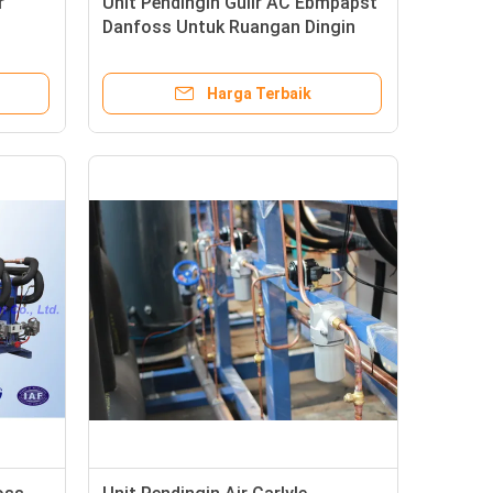
r
Unit Pendingin Gulir AC Ebmpapst
Danfoss Untuk Ruangan Dingin
Harga Terbaik