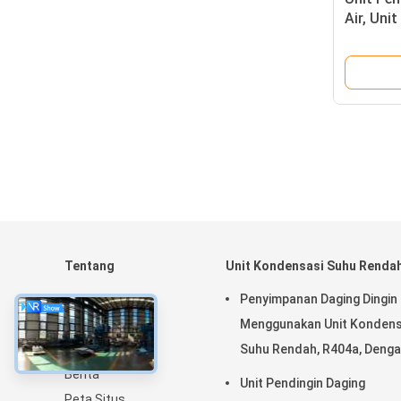
Air, Uni
Tentang
Unit Kondensasi Suhu Renda
Rumah
Penyimpanan Daging Dingin
Produk
Menggunakan Unit Kondens
Tentang kami
Suhu Rendah, R404a, Deng
Berita
Kondensor Berpendingin
Unit Pendingin Daging
Peta Situs
Udara, Termostat Digital