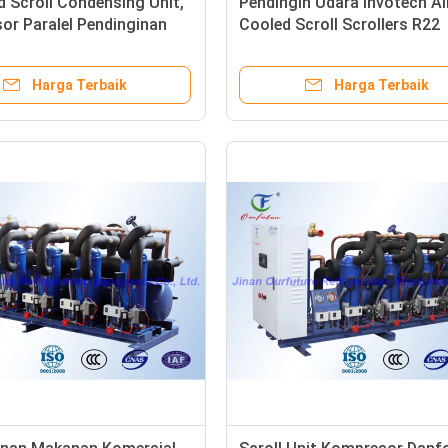
 Scroll Condensing Unit,
Pendingin Udara Invotech Ai
or Paralel Pendinginan
Cooled Scroll Scrollers R22
n
Refrigerant
Harga Terbaik
Harga Terbaik