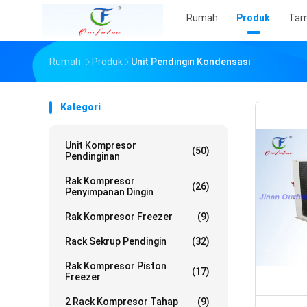
Rumah
Produk
Tam
Rumah
Produk
Unit Pendingin Kondensasi
Kategori
Unit Kompresor
(50)
Pendinginan
Rak Kompresor
(26)
Penyimpanan Dingin
Rak Kompresor Freezer
(9)
Rack Sekrup Pendingin
(32)
Rak Kompresor Piston
(17)
Freezer
2 Rack Kompresor Tahap
(9)