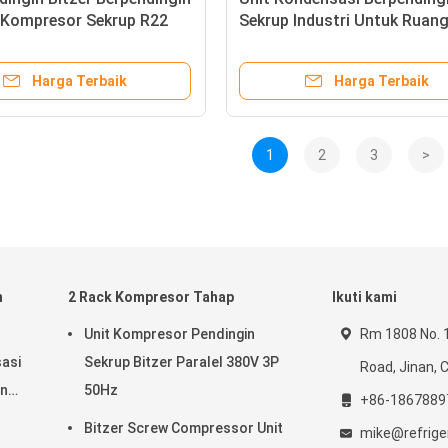
t Kompresor Sekrup R22
Sekrup Industri Untuk Ruan
Dingin
Harga Terbaik
Harga Terbaik
1
2
3
>
h
2 Rack Kompresor Tahap
Ikuti kami
Unit Kompresor Pendingin
Rm 1808 No. 
asi
Sekrup Bitzer Paralel 380V 3P
Road, Jinan, 
an
50Hz
+86-1867889
Bitzer Screw Compressor Unit
mike@refrige