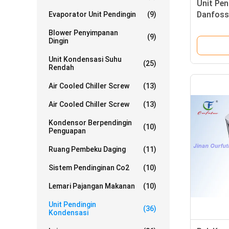
Unit Pen
Danfoss 
Evaporator Unit Pendingin
(9)
Unit Ko
Blower Penyimpanan
(9)
Dingin
Unit Kondensasi Suhu
(25)
Rendah
Air Cooled Chiller Screw
(13)
Air Cooled Chiller Screw
(13)
Kondensor Berpendingin
(10)
Penguapan
Ruang Pembeku Daging
(11)
Sistem Pendinginan Co2
(10)
Lemari Pajangan Makanan
(10)
Unit Pendingin
(36)
Kondensasi