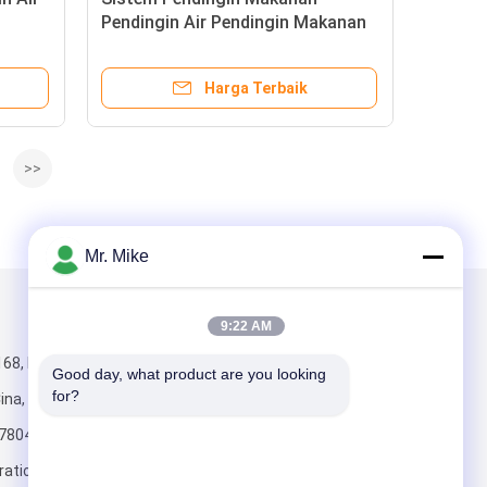
g
Pendingin Air Pendingin Makanan
380V 3P 50Hz
Harga Terbaik
>>
Mr. Mike
Kirimkan Kami
9:22 AM
168, Huayuan
Good day, what product are you looking 
for?
Cina, 250100
7804
rationcompressorunit.com