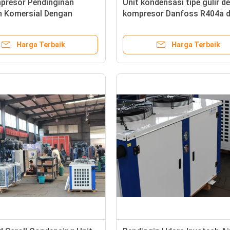
presor Pendinginan
Unit kondensasi tipe gulir d
 Komersial Dengan
kompresor Danfoss R404a 
 Otomatis Keselamatan
kontrol PLC untuk cold stor
Harga Terbaik
Harga Terbaik