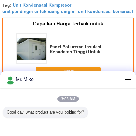
Unit Kondensasi Kompresor
Tag:
,
unit pendingin untuk ruang dingin
unit kondensasi komersial
,
Dapatkan Harga Terbaik untuk
Panel Poliuretan Insulasi
Kepadatan Tinggi Untuk
Ruangan Dingin Dan
Penyimpanan Dingin
Terus
Mr. Mike
Lainnya
Lebih
3:03 AM
Good day, what product are you looking for?
s Flake
Hotel Restaurant
Gas Refrigerant
1.2Ton Per Hari
5 Ton Pe
ergi 2,5
Mesin Es Flake
R404a Mesin
2.3mm Ketebalan
Efisiensi
r Hari
2Ton / Hari
Pembuat Es
Mesin Es
Mesin Es A
estoran
Dengan
Serpihan 1.6mm
Serpihan Hotel
Serpihan