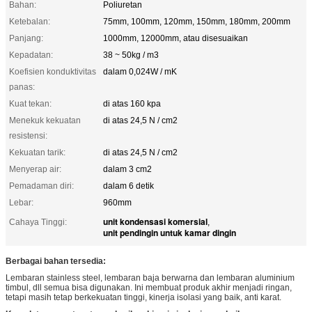
Bahan:
Poliuretan
Ketebalan:
75mm, 100mm, 120mm, 150mm, 180mm, 200mm
Panjang:
1000mm, 12000mm, atau disesuaikan
Kepadatan:
38 ~ 50kg / m3
Koefisien konduktivitas
dalam 0,024W / mK
panas:
Kuat tekan:
di atas 160 kpa
Menekuk kekuatan
di atas 24,5 N / cm2
resistensi:
Kekuatan tarik:
di atas 24,5 N / cm2
Menyerap air:
dalam 3 cm2
Pemadaman diri:
dalam 6 detik
Lebar:
960mm
unit kondensasi komersial
Cahaya Tinggi:
,
unit pendingin untuk kamar dingin
Berbagai bahan tersedia:
Lembaran stainless steel, lembaran baja berwarna dan lembaran aluminium
timbul, dll semua bisa digunakan. Ini membuat produk akhir menjadi ringan,
tetapi masih tetap berkekuatan tinggi, kinerja isolasi yang baik, anti karat.