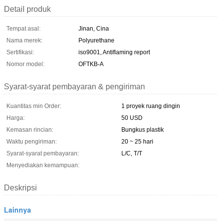
Detail produk
Tempat asal:
Jinan, Cina
Nama merek:
Polyurethane
Sertifikasi:
iso9001, Antiflaming report
Nomor model:
OFTKB-A
Syarat-syarat pembayaran & pengiriman
Kuantitas min Order:
1 proyek ruang dingin
Harga:
50 USD
Kemasan rincian:
Bungkus plastik
Waktu pengiriman:
20 ~ 25 hari
Syarat-syarat pembayaran:
L/C, T/T
Menyediakan kemampuan:
Deskripsi
Lainnya