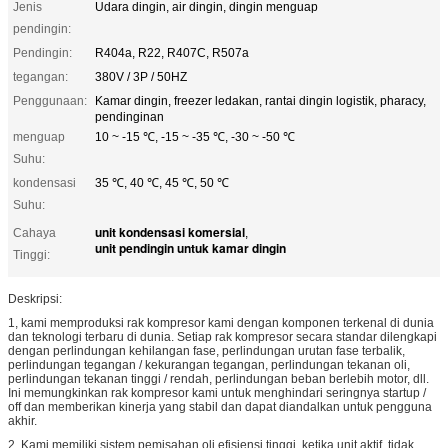
Jenis
Udara dingin, air dingin, dingin menguap
pendingin:
Pendingin:
R404a, R22, R407C, R507a
tegangan:
380V / 3P / 50HZ
Penggunaan:
Kamar dingin, freezer ledakan, rantai dingin logistik, pharacy,
pendinginan
menguap
10 ~ -15 ℃, -15 ~ -35 ℃, -30 ~ -50 ℃
Suhu:
kondensasi
35 ℃, 40 ℃, 45 ℃, 50 ℃
Suhu:
unit kondensasi komersial
Cahaya
,
unit pendingin untuk kamar dingin
Tinggi:
Deskripsi:
1, kami memproduksi rak kompresor kami dengan komponen terkenal di dunia
dan teknologi terbaru di dunia. Setiap rak kompresor secara standar dilengkapi
dengan perlindungan kehilangan fase, perlindungan urutan fase terbalik,
perlindungan tegangan / kekurangan tegangan, perlindungan tekanan oli,
perlindungan tekanan tinggi / rendah, perlindungan beban berlebih motor, dll.
Ini memungkinkan rak kompresor kami untuk menghindari seringnya startup /
off dan memberikan kinerja yang stabil dan dapat diandalkan untuk pengguna
akhir.
2, Kami memiliki sistem pemisahan oli efisiensi tinggi, ketika unit aktif, tidak