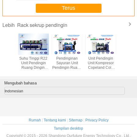
Terus
Rack sekrup pendingin
Lebih
resor
Suhu Tinggi R22
Pendinginan
Unit Pendingin
Unit Kom
l Blast
Unit Pendingin
Sayuran Unit
Unit Kompresor
Sekrup Bitz
 380V 3P
Ruang Dingin,
Pendingin Ruang
Copeland Cold
Konden
dengan
Unit Kondensasi
Dingin Unit
Room Untuk
Komer
ktor
Bitzer Paralel
Kondensasi
Kamar Dingin
Ledakan 
an cair
Komersial
Mengubah bahasa
Indonesian
Rumah
|
Tentang kami
|
Sitemap
|
Privacy Policy
Tampilan desktop
Copyright © 2015 - 2026 Shandong Ourfuture Energy Technology Co., Ltd..