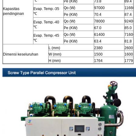
℃
Pe (KW)
73.8
89.4
Qo (W)
97000
11660
Kapasitas
Evap. Temp.-35
pendinginan
℃
Pe (KW)
70.4
87.4
Qo (W)
78000
92400
Evap. Temp.-40
℃
Pe (KW)
67.0
85.0
Qo (W)
61400
71600
Evap. Temp.-45
℃
Pe (KW)
63.4
81.8
L (mm)
2380
2600
Dimensi keseluruhan
W (mm)
1500
1600
H (mm)
1764
1779
Suhu kondensasi 35 ℃, dengan economizer.