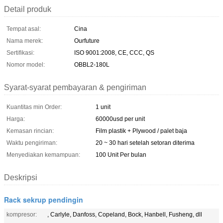
Detail produk
Tempat asal:
Cina
Nama merek:
Ourfuture
Sertifikasi:
ISO 9001:2008, CE, CCC, QS
Nomor model:
OBBL2-180L
Syarat-syarat pembayaran & pengiriman
Kuantitas min Order:
1 unit
Harga:
60000usd per unit
Kemasan rincian:
Film plastik + Plywood / palet baja
Waktu pengiriman:
20 ~ 30 hari setelah setoran diterima
Menyediakan kemampuan:
100 Unit Per bulan
Deskripsi
Rack sekrup pendingin
kompresor:
, Carlyle, Danfoss, Copeland, Bock, Hanbell, Fusheng, dll