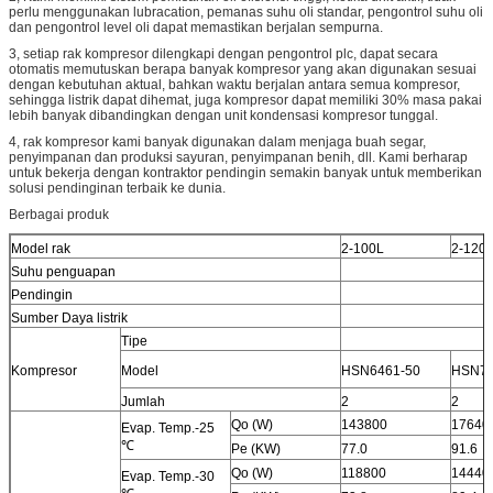
perlu menggunakan lubracation, pemanas suhu oli standar, pengontrol suhu oli
dan pengontrol level oli dapat memastikan berjalan sempurna.
3, setiap rak kompresor dilengkapi dengan pengontrol plc, dapat secara
otomatis memutuskan berapa banyak kompresor yang akan digunakan sesuai
dengan kebutuhan aktual, bahkan waktu berjalan antara semua kompresor,
sehingga listrik dapat dihemat, juga kompresor dapat memiliki 30% masa pakai
lebih banyak dibandingkan dengan unit kondensasi kompresor tunggal.
4, rak kompresor kami banyak digunakan dalam menjaga buah segar,
penyimpanan dan produksi sayuran, penyimpanan benih, dll. Kami berharap
untuk bekerja dengan kontraktor pendingin semakin banyak untuk memberikan
solusi pendinginan terbaik ke dunia.
Berbagai produk
Model rak
2-100L
2-120
Suhu penguapan
Pendingin
Sumber Daya listrik
Tipe
Kompresor
Model
HSN6461-50
HSN74
Jumlah
2
2
Qo (W)
143800
17640
Evap. Temp.-25
℃
Pe (KW)
77.0
91.6
Qo (W)
118800
14440
Evap. Temp.-30