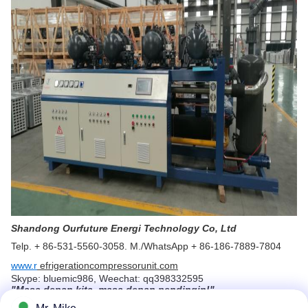
Shandong Ourfuture Energi Technology Co, Ltd
Telp. + 86-531-5560-3058. M./WhatsApp + 86-186-7889-7804
www.r
efrigerationcompressorunit.com
Skype: bluemic986, Weechat: qq398332595
"Masa depan kita, masa depan pendingin!"