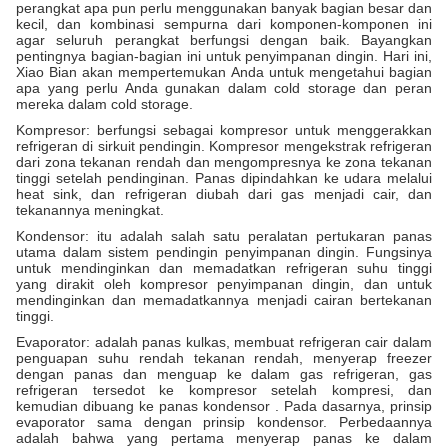
perangkat apa pun perlu menggunakan banyak bagian besar dan
kecil, dan kombinasi sempurna dari komponen-komponen ini
agar seluruh perangkat berfungsi dengan baik. Bayangkan
pentingnya bagian-bagian ini untuk penyimpanan dingin. Hari ini,
Xiao Bian akan mempertemukan Anda untuk mengetahui bagian
apa yang perlu Anda gunakan dalam cold storage dan peran
mereka dalam cold storage.
Kompresor: berfungsi sebagai kompresor untuk menggerakkan
refrigeran di sirkuit pendingin. Kompresor mengekstrak refrigeran
dari zona tekanan rendah dan mengompresnya ke zona tekanan
tinggi setelah pendinginan. Panas dipindahkan ke udara melalui
heat sink, dan refrigeran diubah dari gas menjadi cair, dan
tekanannya meningkat.
Kondensor: itu adalah salah satu peralatan pertukaran panas
utama dalam sistem pendingin penyimpanan dingin. Fungsinya
untuk mendinginkan dan memadatkan refrigeran suhu tinggi
yang dirakit oleh kompresor penyimpanan dingin, dan untuk
mendinginkan dan memadatkannya menjadi cairan bertekanan
tinggi.
Evaporator: adalah panas kulkas, membuat refrigeran cair dalam
penguapan suhu rendah tekanan rendah, menyerap freezer
dengan panas dan menguap ke dalam gas refrigeran, gas
refrigeran tersedot ke kompresor setelah kompresi, dan
kemudian dibuang ke panas kondensor . Pada dasarnya, prinsip
evaporator sama dengan prinsip kondensor. Perbedaannya
adalah bahwa yang pertama menyerap panas ke dalam