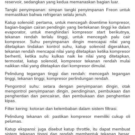
reservoir, sedangkan yang kedua memanaskan bagian luar.
Tangki penyimpanan: simpan tangki penyimpanan Freon untuk
memastikan bahwa refrigeran selalu jenuh.
Katup solenoid: pertama, untuk mencegah downtime kompresor,
bagian-bagian cairan pendingin yang bertekanan tinggi ke dalam
evaporator, untuk menghindari kompresor start berikutnya,
tekanan rendah terlalu tinggi, untuk mencegah palu cair
kompresor. Suhu penyimpanan dingin mencapai nilai yang
ditetapkan tindakan kontrol suhu, katup solenoid digerakkan,
tekanan rendah mencapai nilai yang ditetapkan ketika kompresor
berhenti, ketika suhu kulkas naik ke nilai yang ditetapkan,
termostat, katup solenoid, kompresor tekanan rendah mulai
naikkan nilai yang ditetapkan dari kompresor dimulai.
Pelindung tegangan tinggi dan rendah: mencegah tegangan
tinggi, tekanan tinggi, kompresor perlindungan rendah.
Pengontrol suhu: setara dengan penyimpanan dingin, otak
mengontrol penyimpanan dingin, pendinginan, pembukaan dan
penghentian dan pencairan, dan pembukaan dan penghentian
kipas.
Filter kering: kotoran dan kelembaban dalam sistem filtrasi.
Pelindung tekanan oli: pastikan kompresor memiliki cukup oli
pelumas.
Katup ekspansi: juga disebut katup throttle, itu dapat membuat
sistem tekanan tinggi dan rendah membentuk tekanan besar,