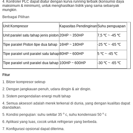
4. Kontroler PLC dapat diatur dengan kurva running terbaik (konsumsi daya
maksimum & minimum), untuk menghasilkan listrik yang sama sebanyak
mungkin.
Berbagai Pilihan
Unit Kompresor
Kapasitas Pendinginan
Suhu penguapan
Unit paralel satu tahap jenis piston
20HP ~ 350HP
7,5 ℃ ~ -45 ℃
Tipe paralel Piston tipe dua tahap
16HP ~ 180HP
-25 ℃ ~ -65 ℃
Tipe paralel unit paralel satu tahap
80HP ~ 600HP
5 ℃ ~ -45 ℃
Tipe paralel unit paralel dua tahap
100HP ~ 600HP
-30 ℃ ~ -65 ℃
Fitur
1. Bitzer kompresor sekrup
2. Dengan jangkauan penuh, udara dingin & air dingin.
3. Sistem pengendalian energi multi tahap
4. Semua aksesori adalah merek terkenal di dunia, yang dengan kualitas dapat
diandalkan.
o
o
5. Kondisi pengujian: suhu sekitar 35
c, suhu kondensasi 50
c
6. Aplikasi yang luas, cocok untuk refrigeran yang berbeda.
7. Konfigurasi opsional dapat diterima.