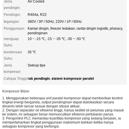
Jenis
Air Cooled
pendingin:
Pendingin:
R404a, R22
tegangan:
380V / 3P / 50Hz, 220V / 1P / 60Hz
Penggunaan:
Kamar dingin, freezer ledakan, rantai dingin logistik, pharacy,
pendinginan
menguap
10 ~ -15 ℃, -15 ~ -35 ℃, -30 ~ -50 ℃
Suhu:
kondensasi
35 ℃
Suhu:
Jenis
Sekrup tipe
kompresor:
rak pendingin
sistem kompresor paralel
Cahaya Tinggi:
,
Kompresor Bitzer
1. Menggunakan beberapa unit paralel kompresor dapat memberikan kontrol
tingkat energi berganda, output pendinginan dapat dialokasikan secara
dinamis lebih lancar sesuai dengan situasi aktual.
2. Dengan separator oli efisiensi tinggi, hanya sedikit oli pelumas yang masuk
ke sistem, ini sebagian besar memunculkan efisiensi pertukaran panas.
3. Pengontrol PLC memantau kuantitas kompresor yang sedang berjalan, ia
mempertahankan tingkat penggunaan maksimum bahkan ketika hanya
sebagian kompresor yang berfungsi.