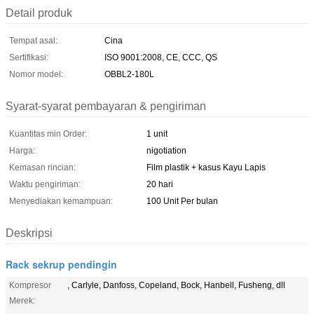
Detail produk
Tempat asal:
Cina
Sertifikasi:
ISO 9001:2008, CE, CCC, QS
Nomor model:
OBBL2-180L
Syarat-syarat pembayaran & pengiriman
Kuantitas min Order:
1 unit
Harga:
nigotiation
Kemasan rincian:
Film plastik + kasus Kayu Lapis
Waktu pengiriman:
20 hari
Menyediakan kemampuan:
100 Unit Per bulan
Deskripsi
Rack sekrup pendingin
Kompresor
, Carlyle, Danfoss, Copeland, Bock, Hanbell, Fusheng, dll
Merek: