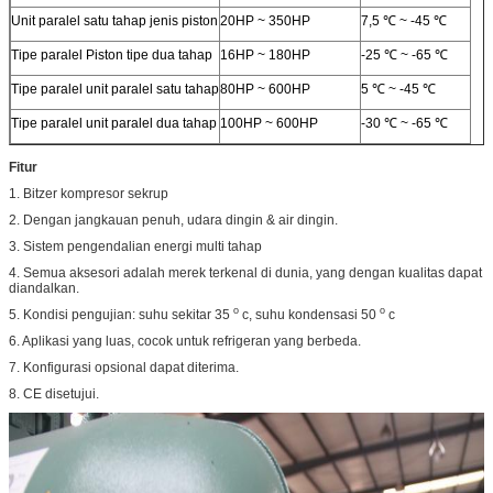
Unit paralel satu tahap jenis piston
20HP ~ 350HP
7,5 ℃ ~ -45 ℃
Tipe paralel Piston tipe dua tahap
16HP ~ 180HP
-25 ℃ ~ -65 ℃
Tipe paralel unit paralel satu tahap
80HP ~ 600HP
5 ℃ ~ -45 ℃
Tipe paralel unit paralel dua tahap
100HP ~ 600HP
-30 ℃ ~ -65 ℃
Fitur
1. Bitzer kompresor sekrup
2. Dengan jangkauan penuh, udara dingin & air dingin.
3. Sistem pengendalian energi multi tahap
4. Semua aksesori adalah merek terkenal di dunia, yang dengan kualitas dapat
diandalkan.
o
o
5. Kondisi pengujian: suhu sekitar 35
c, suhu kondensasi 50
c
6. Aplikasi yang luas, cocok untuk refrigeran yang berbeda.
7. Konfigurasi opsional dapat diterima.
8. CE disetujui.