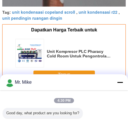
unit kondensasi copeland scroll
unit kondensasi r22
Tag:
,
,
unit pendingin ruangan dingin
Dapatkan Harga Terbaik untuk
Unit Kompresor PLC Pharacy
Cold Room Untuk Pengontrolan
Daging Beku Cepat
Terus
Mr. Mike
Rack sekrup pendingin
Lebih
4:30 PM
Good day, what product are you looking for?
an
Unit Pendingin
Unit Kompresor
Kompresor
Kompresor
it
Unit Kompresor
Sekrup Bitzer, Unit
Paralel Tipe
Paralel Blas