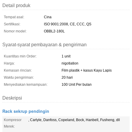
Detail produk
Tempat asal:
Cina
Sertifikasi:
ISO 9001:2008, CE, CCC, QS
Nomor model:
OBBL2-180L
Syarat-syarat pembayaran & pengiriman
Kuantitas min Order:
1 unit
Harga:
nigotiation
Kemasan rincian:
Film plastik + kasus Kayu Lapis
Waktu pengiriman:
20 hari
Menyediakan kemampuan:
100 Unit Per bulan
Deskripsi
Rack sekrup pendingin
Kompresor
, Carlyle, Danfoss, Copeland, Bock, Hanbell, Fusheng, dll
Merek: