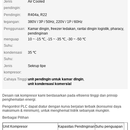
Jenis
Air Cooled
pendingin:
Pendingin:
R404a, R22
tegangan:
380V / 3P / 50Hz, 220V / 1P / 60Hz
Penggunaan:
Kamar dingin, freezer ledakan, rantai dingin logistik, pharacy,
pendinginan
menguap
10 ~ -15 ℃, -15 ~ -35 ℃, -30 ~ -50 ℃
Suhu:
kondensasi
35 ℃
Suhu:
Jenis
Sekrup tipe
kompresor:
unit pendingin untuk kamar dingin
Cahaya Tinggi:
,
unit kondensasi komersial
Desain rak kompresor kami berdasarkan pada efisiensi tinggi dan prinsip
penghematan energi.
Pengontrol PLC dapat diatur dengan kurva berjalan terbaik (konsumsi daya
maksimum & minimum), untuk menghemat listrik sebanyak mungkin.
Berbagai Pilihan
Unit Kompresor
Kapasitas Pendinginan
Suhu penguapan