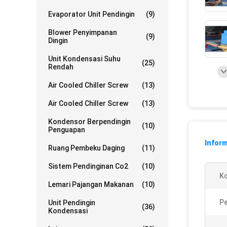
Evaporator Unit Pendingin
(9)
Blower Penyimpanan
(9)
Dingin
Unit Kondensasi Suhu
(25)
Rendah
Air Cooled Chiller Screw
(13)
Air Cooled Chiller Screw
(13)
Kondensor Berpendingin
(10)
Penguapan
Inform
Ruang Pembeku Daging
(11)
Sistem Pendinginan Co2
(10)
K
Lemari Pajangan Makanan
(10)
Pe
Unit Pendingin
(36)
Kondensasi