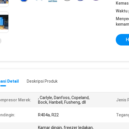
Kemasa
Waktu 
Menye
kemam
H
asi Detail
Deskripsi Produk
, Carlyle, Danfoss, Copeland,
ompresor Merek:
Jenis 
Bock, Hanbell, Fusheng, dll
ndingin:
R404a, R22
Tegan
Kamar dingin, freezer ledakan,