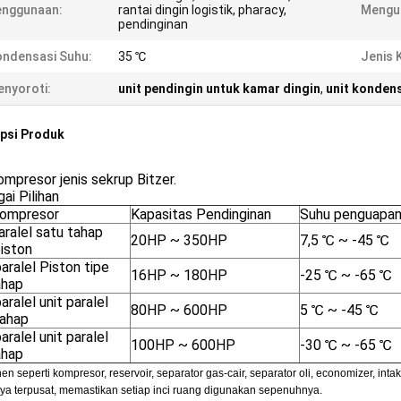
enggunaan:
rantai dingin logistik, pharacy,
Mengu
pendinginan
ndensasi Suhu:
35 ℃
Jenis 
nyoroti:
unit pendingin untuk kamar dingin
,
unit konden
psi Produk
ompresor jenis sekrup Bitzer.
ai Pilihan
Kompresor
Kapasitas Pendinginan
Suhu penguapa
aralel satu tahap
20HP ~ 350HP
7,5 ℃ ~ -45 ℃
piston
aralel Piston tipe
16HP ~ 180HP
-25 ℃ ~ -65 ℃
ahap
aralel unit paralel
80HP ~ 600HP
5 ℃ ~ -45 ℃
tahap
aralel unit paralel
100HP ~ 600HP
-30 ℃ ~ -65 ℃
ahap
 seperti kompresor, reservoir, separator gas-cair, separator oli, economizer, intake
a terpusat, memastikan setiap inci ruang digunakan sepenuhnya.