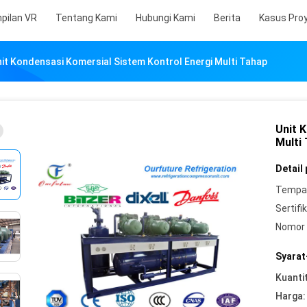
pilan VR
Tentang Kami
Hubungi Kami
Berita
Kasus Pro
it Kondensasi Komersial Sistem Kontrol Energi Multi Tahap
Unit 
Multi
Detail
Tempat
Sertifik
Nomor 
Syarat
Kuanti
Harga: