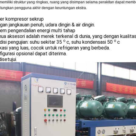
i memiliki struktur yang ringkas, ruang yang disimpan selama perakitan dapat me
ungkan pengguna akhir dengan keuntungan ekstra.
zer kompresor sekrup
gan jangkauan penuh, udara dingin & air dingin.
tem pengendalian energi multi tahap
ua aksesori adalah merek terkenal di dunia, yang dengan kualita
o
o
disi pengujian: suhu sekitar 35
c, suhu kondensasi 50
c
ikasi yang luas, cocok untuk refrigeran yang berbeda.
figurasi opsional dapat diterima.
isetujui.