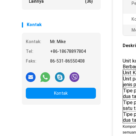
Lainnya
(36)
P
Ko
Kontak
Me
Kontak:
Mr. Mike
Deskri
Tel:
+86-18678897804
Unit k
Faks:
86-531-86550408
Berbag
Unit 
Unit p
jenis 
Tipe p
Kontak
dua t
Tipe p
satu 
Tipe p
dua t
Komponen
semuany