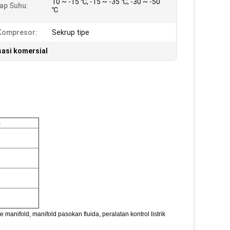
10 ~ -15 ℃, -15 ~ -35 ℃, -30 ~ -50
ap Suhu:
℃
Kompresor:
Sekrup tipe
sasi komersial
n
 manifold, manifold pasokan fluida, peralatan kontrol listrik