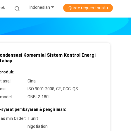
Indonesian
yek
Quote request suatu
Kondensasi Komersial Sistem Kontrol Energi
 Tahap
 produk:
 asal:
Cina
asi:
ISO 9001:2008, CE, CCC, QS
model:
OBBL2-180L
-syarat pembayaran & pengiriman:
tas min Order:
1 unit
nigotiation