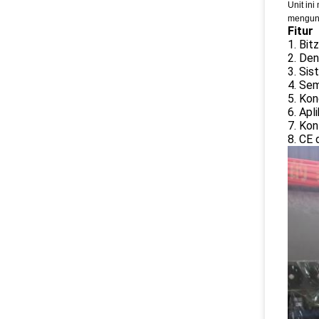
Unit in
mengunt
Fitur
1. Bit
2. Den
3. Sis
4. Sem
5. Kon
6. Apl
7. Kon
8. CE d