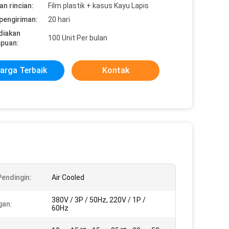
n rincian:
Film plastik + kasus Kayu Lapis
pengiriman:
20 hari
diakan
100 Unit Per bulan
puan:
arga Terbaik
Kontak
Pendingin:
Air Cooled
380V / 3P / 50Hz, 220V / 1P /
gan:
60Hz