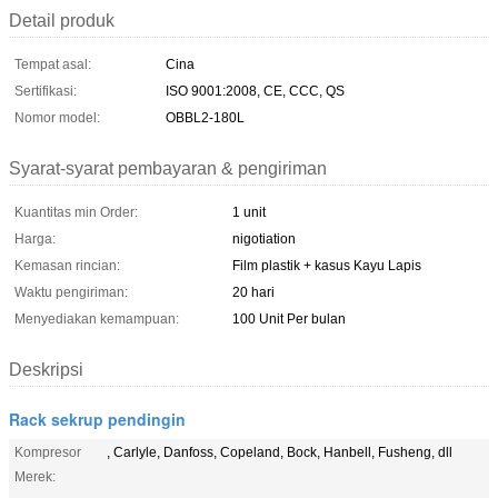
Detail produk
Tempat asal:
Cina
Sertifikasi:
ISO 9001:2008, CE, CCC, QS
Nomor model:
OBBL2-180L
Syarat-syarat pembayaran & pengiriman
Kuantitas min Order:
1 unit
Harga:
nigotiation
Kemasan rincian:
Film plastik + kasus Kayu Lapis
Waktu pengiriman:
20 hari
Menyediakan kemampuan:
100 Unit Per bulan
Deskripsi
Rack sekrup pendingin
Kompresor
, Carlyle, Danfoss, Copeland, Bock, Hanbell, Fusheng, dll
Merek: