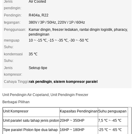
Jenis
Air Cooled
pendingin:
Pendingin:
R404a, R22
tegangan:
380V / 3P / 50Hz, 220V / 1P / 60Hz
Penggunaan:
Kamar dingin, freezer ledakan, rantai dingin logistik, pharacy,
pendinginan
menguap
10 ~ -15 ℃, -15 ~ -35 ℃, -30 ~ -50 ℃
Suhu:
kondensasi
35 ℃
Suhu:
Jenis
Sekrup tipe
kompresor:
rak pendingin
sistem kompresor paralel
Cahaya Tinggi:
,
Unit Pendingin Air Copeland, Unit Pendingin Freezer
Berbagai Pilihan
Unit Kompresor
Kapasitas Pendinginan
Suhu penguapan
Unit paralel satu tahap jenis piston
20HP ~ 350HP
7,5 ℃ ~ -45 ℃
Tipe paralel Piston tipe dua tahap
16HP ~ 180HP
-25 ℃ ~ -65 ℃