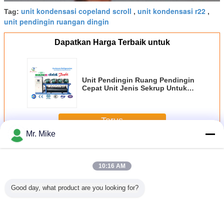
unit kondensasi copeland scroll
unit kondensasi r22
Tag:
,
,
unit pendingin ruangan dingin
Dapatkan Harga Terbaik untuk
Unit Pendingin Ruang Pendingin
Cepat Unit Jenis Sekrup Untuk
Daging Sapi
Terus
Mr. Mike
Rack sekrup pendingin
Lebih
10:16 AM
Good day, what product are you looking for?
resor
Suhu Tinggi R22
Pendinginan
Unit Pendingin
Unit Kom
l Blast
Unit Pendingin
Sayuran Unit
Unit Kompresor
Sekrup Bitz
 380V 3P
Ruang Dingin,
Pendingin Ruang
Copeland Cold
Konden