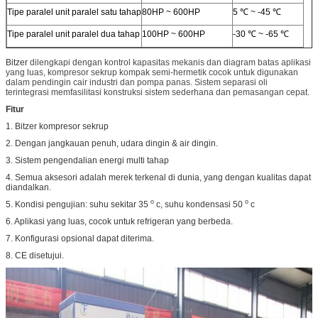
Tipe paralel unit paralel satu tahap
80HP ~ 600HP
5 ℃ ~ -45 ℃
Tipe paralel unit paralel dua tahap
100HP ~ 600HP
-30 ℃ ~ -65 ℃
Bitzer
dilengkapi dengan kontrol kapasitas mekanis dan diagram batas aplikasi
yang luas, kompresor sekrup kompak semi-hermetik cocok untuk digunakan
dalam pendingin cair industri dan pompa panas.
Sistem separasi oli
terintegrasi memfasilitasi konstruksi sistem sederhana dan pemasangan cepat.
Fitur
1. Bitzer kompresor sekrup
2. Dengan jangkauan penuh, udara dingin & air dingin.
3. Sistem pengendalian energi multi tahap
4. Semua aksesori adalah merek terkenal di dunia, yang dengan kualitas dapat
diandalkan.
o
o
5. Kondisi pengujian: suhu sekitar 35
c, suhu kondensasi 50
c
6. Aplikasi yang luas, cocok untuk refrigeran yang berbeda.
7. Konfigurasi opsional dapat diterima.
8. CE disetujui.