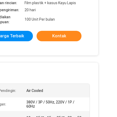
n rincian:
Film plastik + kasus Kayu Lapis
pengiriman:
20 hari
diakan
100 Unit Per bulan
puan:
arga Terbaik
Kontak
Pendingin:
Air Cooled
380V / 3P / 50Hz, 220V / 1P /
gan:
60Hz