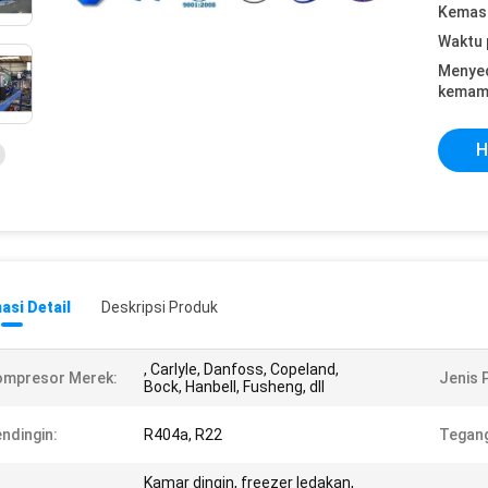
Kemasa
Waktu 
Menye
kemam
H
asi Detail
Deskripsi Produk
, Carlyle, Danfoss, Copeland,
ompresor Merek:
Jenis 
Bock, Hanbell, Fusheng, dll
ndingin:
R404a, R22
Tegan
Kamar dingin, freezer ledakan,