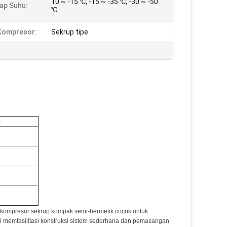
10 ~ -15 ℃, -15 ~ -35 ℃, -30 ~ -50
ap Suhu:
℃
Kompresor:
Sekrup tipe
n
s, kompresor sekrup kompak semi-hermetik cocok untuk
asi memfasilitasi konstruksi sistem sederhana dan pemasangan