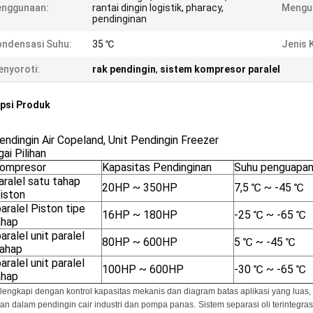
enggunaan:
rantai dingin logistik, pharacy,
Mengu
pendinginan
ndensasi Suhu:
35 ℃
Jenis 
nyoroti:
rak pendingin
,
sistem kompresor paralel
psi Produk
endingin Air Copeland, Unit Pendingin Freezer
ai Pilihan
Kompresor
Kapasitas Pendinginan
Suhu penguapa
aralel satu tahap
20HP ~ 350HP
7,5 ℃ ~ -45 ℃
piston
aralel Piston tipe
16HP ~ 180HP
-25 ℃ ~ -65 ℃
ahap
aralel unit paralel
80HP ~ 600HP
5 ℃ ~ -45 ℃
tahap
aralel unit paralel
100HP ~ 600HP
-30 ℃ ~ -65 ℃
ahap
ilengkapi dengan kontrol kapasitas mekanis dan diagram batas aplikasi yang lua
an dalam pendingin cair industri dan pompa panas.
Sistem separasi oli terintegr