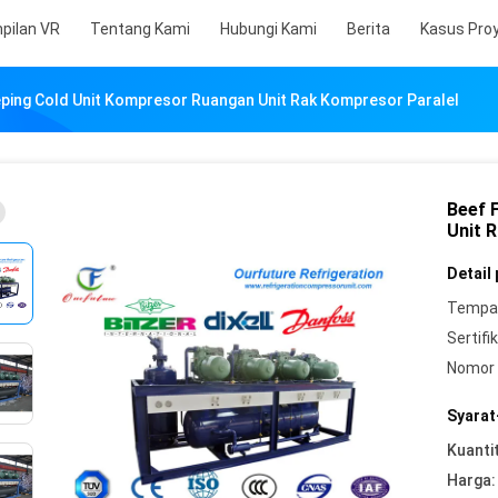
pilan VR
Tentang Kami
Hubungi Kami
Berita
Kasus Pro
ping Cold Unit Kompresor Ruangan Unit Rak Kompresor Paralel
Beef 
Unit 
Detail
Tempat
Sertifik
Nomor 
Syarat
Kuanti
Harga: