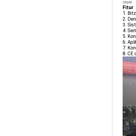
cepat.
Fitur
1. Bit
2. Den
3. Sis
4. Sem
5. Kon
6. Apl
7. Kon
8. CE d