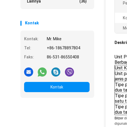
Lainnya
(36)
P
Ko
Kontak
Me
Kontak:
Mr. Mike
Deskri
Tel:
+86-18678897804
Unit P
Faks:
86-531-86550408
Berbag
Unit 
Unit p
jenis 
Tipe p
Kontak
dua t
Tipe p
satu 
Tipe p
dua t
Bitzer
d
digunak