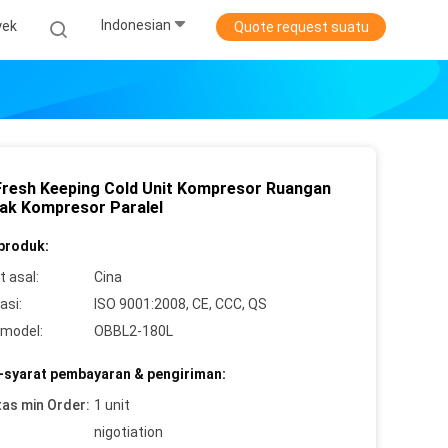
Indonesian
yek
Quote request suatu
Fresh Keeping Cold Unit Kompresor Ruangan
Rak Kompresor Paralel
 produk:
 asal:
Cina
asi:
ISO 9001:2008, CE, CCC, QS
model:
OBBL2-180L
-syarat pembayaran & pengiriman:
tas min Order:
1 unit
nigotiation