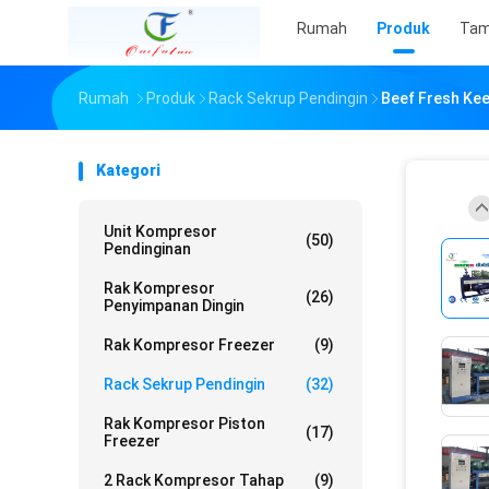
Rumah
Produk
Tam
Rumah
Produk
Rack Sekrup Pendingin
Beef Fresh Kee
Kategori
Unit Kompresor
(50)
Pendinginan
Rak Kompresor
(26)
Penyimpanan Dingin
Rak Kompresor Freezer
(9)
Rack Sekrup Pendingin
(32)
Rak Kompresor Piston
(17)
Freezer
2 Rack Kompresor Tahap
(9)