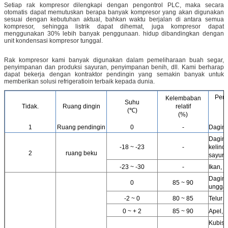
Setiap rak kompresor dilengkapi dengan pengontrol PLC, maka secara
otomatis dapat memutuskan berapa banyak kompresor yang akan digunakan
sesuai dengan kebutuhan aktual, bahkan waktu berjalan di antara semua
kompresor, sehingga listrik dapat dihemat, juga kompresor dapat
menggunakan 30% lebih banyak penggunaan. hidup dibandingkan dengan
unit kondensasi kompresor tunggal.
Rak kompresor kami banyak digunakan dalam pemeliharaan buah segar,
penyimpanan dan produksi sayuran, penyimpanan benih, dll. Kami berharap
dapat bekerja dengan kontraktor pendingin yang semakin banyak untuk
memberikan solusi refrigeratioin terbaik kepada dunia.
Pen
Kelembaban
Suhu
Tidak.
Ruang dingin
relatif
(℃)
P
(%)
1
Ruang pendingin
0
-
Daging,
Daging
-18 ~ -23
-
kelinci
2
ruang beku
sayur, d
-23 ~ -30
-
Ikan, u
Daging
0
85 ~ 90
unggas,
-2 ~ 0
80 ~ 85
Telur 
0 ~ + 2
85 ~ 90
Apel, pi
Kubis c