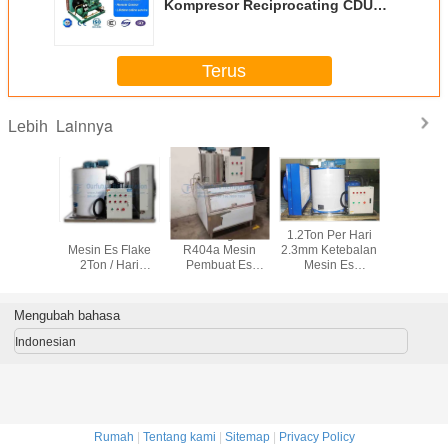
Kompresor Reciprocating CDU
Unit 380V / 3P / 50Hz
Terus
Lainnya
Lebih
s Flake
Hotel Restaurant
Gas Refrigerant
1.2Ton Per Hari
5 Ton Pe
ergi 2,5
Mesin Es Flake
R404a Mesin
2.3mm Ketebalan
Efisiensi
r Hari
2Ton / Hari
Pembuat Es
Mesin Es
Mesin Es A
estoran
Dengan
Serpihan 1.6mm
Serpihan Hotel
Serpihan
tel
Kondensor
Tebal 1.6Ton/Hari
Restaurant
Menyi
Pendingin Udara
Menggunakan
Makanan
Mengubah bahasa
Air
Seg
Indonesian
Rumah
|
Tentang kami
|
Sitemap
|
Privacy Policy