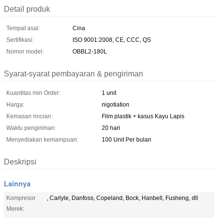
Detail produk
Tempat asal:
Cina
Sertifikasi:
ISO 9001:2008, CE, CCC, QS
Nomor model:
OBBL2-180L
Syarat-syarat pembayaran & pengiriman
Kuantitas min Order:
1 unit
Harga:
nigotiation
Kemasan rincian:
Film plastik + kasus Kayu Lapis
Waktu pengiriman:
20 hari
Menyediakan kemampuan:
100 Unit Per bulan
Deskripsi
Lainnya
Kompresor
, Carlyle, Danfoss, Copeland, Bock, Hanbell, Fusheng, dll
Merek: