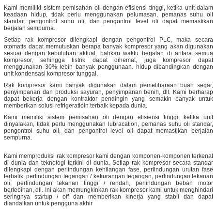
Kami memiliki sistem pemisahan oli dengan efisiensi tinggi, ketika unit dalam
keadaan hidup, tidak perlu menggunakan pelumasan, pemanas suhu oli
standar, pengontrol suhu oli, dan pengontrol level oli dapat memastikan
berjalan sempurna.
Setiap rak kompresor dilengkapi dengan pengontrol PLC, maka secara
otomatis dapat memutuskan berapa banyak kompresor yang akan digunakan
sesuai dengan kebutuhan aktual, bahkan waktu berjalan di antara semua
kompresor, sehingga listrik dapat dihemat, juga kompresor dapat
menggunakan 30% lebih banyak penggunaan. hidup dibandingkan dengan
unit kondensasi kompresor tunggal.
Rak kompresor kami banyak digunakan dalam pemeliharaan buah segar,
penyimpanan dan produksi sayuran, penyimpanan benih, dll. Kami berharap
dapat bekerja dengan kontraktor pendingin yang semakin banyak untuk
memberikan solusi refrigeratioin terbaik kepada dunia.
Kami memiliki sistem pemisahan oli dengan efisiensi tinggi, ketika unit
dinyalakan, tidak perlu menggunakan lubracation, pemanas suhu oli standar,
pengontrol suhu oli, dan pengontrol level oli dapat memastikan berjalan
sempurna.
Kami memproduksi rak kompresor kami dengan komponen-komponen terkenal
di dunia dan teknologi terkini di dunia.
Setiap rak kompresor secara standar
dilengkapi dengan perlindungan kehilangan fase, perlindungan urutan fase
terbalik, perlindungan tegangan / kekurangan tegangan, perlindungan tekanan
oli, perlindungan tekanan tinggi / rendah, perlindungan beban motor
berlebihan, dll. Ini akan memungkinkan rak kompresor kami untuk menghindari
seringnya startup / off dan memberikan kinerja yang stabil dan dapat
diandalkan untuk pengguna akhir