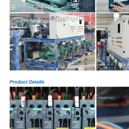
5
Penyimpanan es
-4 ~ -6
-
Balok 