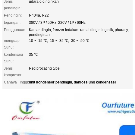
Jenis
udara didinginkan
pendingin:
Pendingin:
R404a, R22
tegangan:
380V / 3P / 50Hz, 220V / 1P / 60Hz
Penggunaan:
Kamar dingin, freezer ledakan, rantai dingin logistik, pharacy,
pendinginan
menguap
10 ~ -15 ℃, -15 ~ -35 ℃, -30 ~ -50 ℃
Suhu:
kondensasi
35 ℃
Suhu:
Jenis
Reciprocating type
kompresor:
unit kondensor pendingin
danfoss unit kondensasi
Cahaya Tinggi:
,