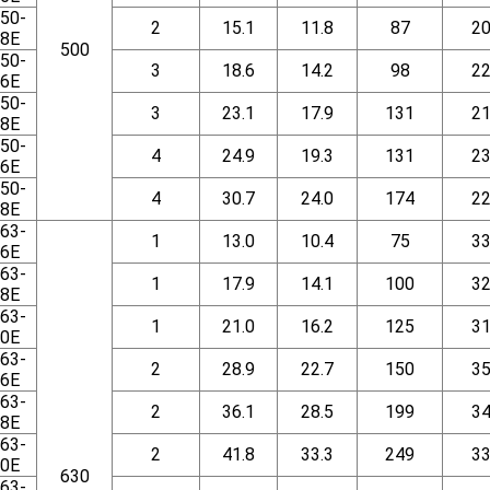
50-
2
15.1
11.8
87
2
8E
500
50-
3
18.6
14.2
98
2
6E
50-
3
23.1
17.9
131
2
8E
50-
4
24.9
19.3
131
2
6E
50-
4
30.7
24.0
174
2
8E
63-
1
13.0
10.4
75
3
6E
63-
1
17.9
14.1
100
3
8E
63-
1
21.0
16.2
125
3
0E
63-
2
28.9
22.7
150
3
6E
63-
2
36.1
28.5
199
3
8E
63-
2
41.8
33.3
249
3
0E
630
63-