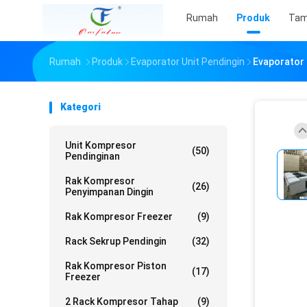
Rumah
Produk
Tam
Rumah
Produk
Evaporator Unit Pendingin
Evaporator 
Kategori
Unit Kompresor
(50)
Pendinginan
Rak Kompresor
(26)
Penyimpanan Dingin
Rak Kompresor Freezer
(9)
Rack Sekrup Pendingin
(32)
Rak Kompresor Piston
(17)
Freezer
2 Rack Kompresor Tahap
(9)