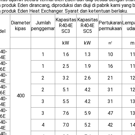
produk Eden dirancang, diproduksi dan diuji di pabrik kami yang 
 produk Eden Heat Exchanger. Syarat dan ketentuan berlaku.
Kapasitas
Kapasitas
Diameter
Jumlah
Pertukaran
Lemp
R404E
R404E
kipas
penggemar
permukaan
uda
el
SC3
SC5
㎡
kW
kW
m
40-
1
1.6
1.3
10
1
4E
40-
1
2.5
1.9
16
1
6E
40-
2
3.2
2.6
21
1
4E
40-
2
5.1
4.2
31
1
6E
400
40-
3
5.5
4.2
31
1
4E
40-
3
7.6
5.9
47
1
6E
40-
4
7.0
5.2
42
1
4E
40-