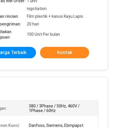
tas min Order:
1 unit
nigotiation
n rincian:
Film plastik + kasus Kayu Lapis
pengiriman:
20 hari
diakan
100 Unit Per bulan
puan:
arga Terbaik
Kontak
380 / 3Phase / 50Hz, 460V /
gan:
1Phase / 60Hz
nen Kunci:
Danfoss, Siemens, Ebmpapst