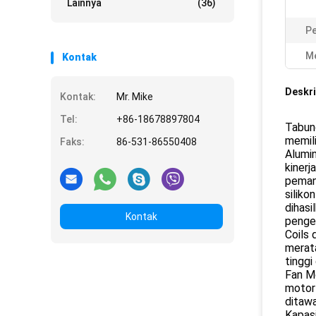
Lainnya
(36)
Pe
Me
Kontak
Deskri
Kontak:
Mr. Mike
Tel:
+86-18678897804
Tabun
memili
Faks:
86-531-86550408
Alumin
kinerj
pemana
siliko
dihasi
Kontak
penger
Coils 
merata
tinggi
Fan Mo
motor 
ditawa
Kapasi