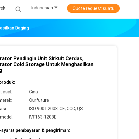
Indonesian
yek
Quote request suatu
asilkan Daging
rator Pendingin Unit Sirkuit Cerdas,
rator Cold Storage Untuk Menghasilkan
g
 produk:
 asal:
Cina
merek:
Ourfuture
asi:
ISO 9001:2008, CE, CCC, QS
model:
IVF163-1208E
-syarat pembayaran & pengiriman: