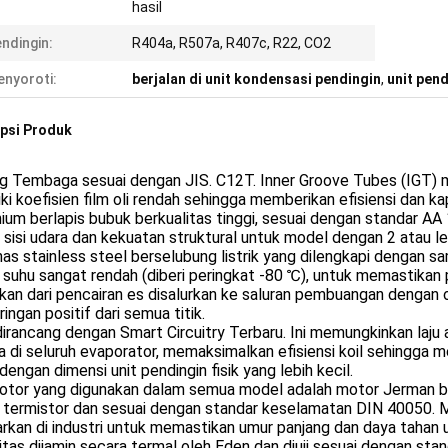
hasil
ndingin:
R404a, R507a, R407c, R22, CO2
nyoroti:
berjalan di unit kondensasi pendingin
,
unit pen
psi Produk
g Tembaga sesuai dengan JIS. C12T. Inner Groove Tubes (IGT) 
ki koefisien film oli rendah sehingga memberikan efisiensi dan ka
ium berlapis bubuk berkualitas tinggi, sesuai dengan standar A
a sisi udara dan kekuatan struktural untuk model dengan 2 atau 
s stainless steel berselubung listrik yang dilengkapi dengan s
n suhu sangat rendah (diberi peringkat -80 ℃), untuk memastikan 
lkan dari pencairan es disalurkan ke saluran pembuangan dengan 
ingan positif dari semua titik.
dirancang dengan Smart Circuitry Terbaru. Ini memungkinkan laju 
 di seluruh evaporator, memaksimalkan efisiensi koil sehingga m
 dengan dimensi unit pendingin fisik yang lebih kecil.
tor yang digunakan dalam semua model adalah motor Jerman berk
termistor dan sesuai dengan standar keselamatan DIN 40050. Mot
rkan di industri untuk memastikan umur panjang dan daya tahan un
tas dijamin secara termal oleh Eden dan diuji sesuai dengan st