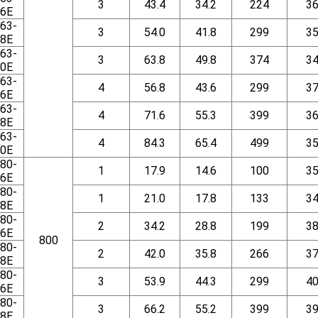
3
43.4
34.2
224
3
6E
63-
3
54.0
41.8
299
3
8E
63-
3
63.8
49.8
374
3
0E
63-
4
56.8
43.6
299
3
6E
63-
4
71.6
55.3
399
3
8E
63-
4
84.3
65.4
499
3
0E
80-
1
17.9
14.6
100
3
6E
80-
1
21.0
17.8
133
3
8E
80-
2
34.2
28.8
199
3
6E
800
80-
2
42.0
35.8
266
3
8E
80-
3
53.9
44.3
299
4
6E
80-
3
66.2
55.2
399
3
8E