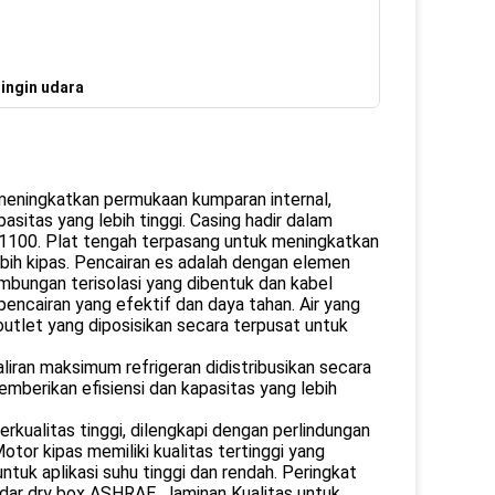
dingin udara
meningkatkan permukaan kumparan internal,
pasitas yang lebih tinggi. Casing hadir dalam
A 1100. Plat tengah terpasang untuk meningkatkan
lebih kipas. Pencairan es adalah dengan elemen
ambungan terisolasi yang dibentuk dan kabel
pencairan yang efektif dan daya tahan. Air yang
outlet yang diposisikan secara terpusat untuk
aliran maksimum refrigeran didistribusikan secara
emberikan efisiensi dan kapasitas yang lebih
ualitas tinggi, dilengkapi dengan perlindungan
or kipas memiliki kualitas tertinggi yang
tuk aplikasi suhu tinggi dan rendah. Peringkat
andar dry box ASHRAE. Jaminan Kualitas untuk