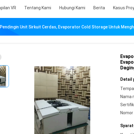
pilan VR
Tentang Kami
Hubungi Kami
Berita
Kasus Pro
Pendingin Unit Sirkuit Cerdas, Evaporator Cold Storage Untuk Mengh
Evapo
Evapo
Dagin
Detail
Tempat
Nama 
Sertifik
Nomor 
Syarat