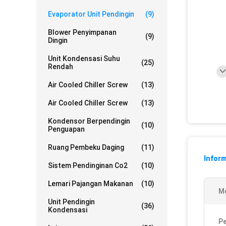
Evaporator Unit Pendingin
(9)
Blower Penyimpanan
(9)
Dingin
Unit Kondensasi Suhu
(25)
Rendah
Air Cooled Chiller Screw
(13)
Air Cooled Chiller Screw
(13)
Kondensor Berpendingin
(10)
Penguapan
Ruang Pembeku Daging
(11)
Inform
Sistem Pendinginan Co2
(10)
Lemari Pajangan Makanan
(10)
M
Unit Pendingin
(36)
Kondensasi
P