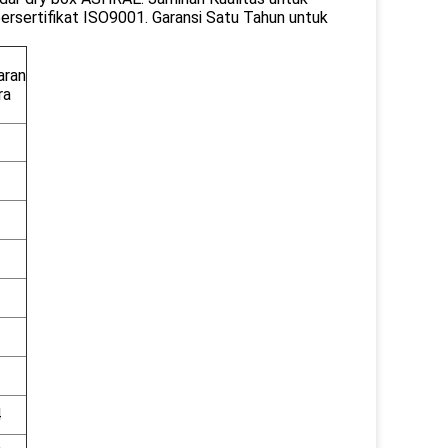
bersertifikat ISO9001. Garansi Satu Tahun untuk
aran
ra
1
1
2
2
3
3
4