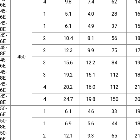
4
9.8
7.4
62
1
6E
45-
1
5.1
4.0
28
1
6E
45-
1
6.1
4.9
37
1
8E
45-
2
10.4
8.1
56
1
6E
45-
2
12.3
9.9
75
1
8E
450
45-
3
15.6
12.2
84
1
6E
45-
3
19.2
15.1
112
1
8E
45-
4
20.2
16.0
112
2
6E
45-
4
24.7
19.8
150
2
8E
50-
1
6.1
4.6
33
1
6E
50-
1
6.9
5.6
44
1
8E
50-
2
12.1
9.3
65
2
6E