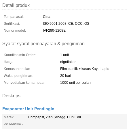
Detail produk
Tempat asal:
Cina
Sertifikasi:
ISO 9001:2008, CE, CCC, QS
Nomor model:
IVF280-1208E
Syarat-syarat pembayaran & pengiriman
Kuantitas min Order:
1 unit
Harga:
nigotiation
Kemasan rincian:
Film plastik + kasus Kayu Lapis
Waktu pengiriman:
20 hari
Menyediakan kemampuan:
1000 unit per bulan
Deskripsi
Evaporator Unit Pendingin
Merek
Ebmpapst, Ziehl; Abegg, Dunli, dll.
penggemar: