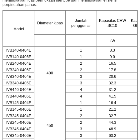
meningkatkan luas permukaan inertube dan meningkatkan efisiensi
perpindahan panas.
Jumlah
Kapasitas CHW
Kapa
Diameter kipas
penggemar
SC10
Gly
Model
kW
IVB140-0404E
1
8.3
IVB140-0406E
1
9.0
IVB240-0404E
2
16.5
IVB240-0406E
2
17.8
400
IVB340-0404E
3
20.6
IVB340-0406E
3
32.3
IVB440-0404E
4
31.2
IVB440-0406E
4
41.5
IVB145-0404E
1
16.4
IVB145-0406E
1
21.2
IVB245-0404E
2
32.7
IVB245-0406E
2
44.3
450
IVB345-0404E
3
48.9
IVB345-0406E
3
63.2