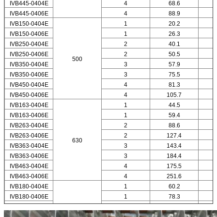
IVB445-0404E
4
68.6
IVB445-0406E
4
88.9
IVB150-0404E
1
20.2
IVB150-0406E
1
26.3
IVB250-0404E
2
40.1
IVB250-0406E
2
50.5
500
IVB350-0404E
3
57.9
IVB350-0406E
3
75.5
IVB450-0404E
4
81.3
IVB450-0406E
4
105.7
IVB163-0404E
1
44.5
IVB163-0406E
1
59.4
IVB263-0404E
2
88.6
IVB263-0406E
2
127.4
630
IVB363-0404E
3
143.4
IVB363-0406E
3
184.4
IVB463-0404E
4
175.5
IVB463-0406E
4
251.6
IVB180-0404E
1
60.2
IVB180-0406E
1
78.3
IVB280-0404E
2
119.9
800
IVB280-0406E
2
156.2