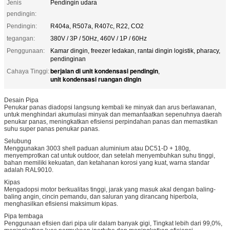
Jenis
Pendingin udara
pendingin:
Pendingin:
R404a, R507a, R407c, R22, CO2
tegangan:
380V / 3P / 50Hz, 460V / 1P / 60Hz
Penggunaan:
Kamar dingin, freezer ledakan, rantai dingin logistik, pharacy,
pendinginan
berjalan di unit kondensasi pendingin
Cahaya Tinggi:
,
unit kondensasi ruangan dingin
Desain Pipa
Penukar panas diadopsi langsung kembali ke minyak dan arus berlawanan,
untuk menghindari akumulasi minyak dan memanfaatkan sepenuhnya daerah
penukar panas, meningkatkan efisiensi perpindahan panas dan memastikan
suhu super panas penukar panas.
Selubung
Menggunakan 3003 shell paduan aluminium atau DC51-D + 180g,
menyemprotkan cat untuk outdoor, dan setelah menyembuhkan suhu tinggi,
bahan memiliki kekuatan, dan ketahanan korosi yang kuat, warna standar
adalah RAL9010.
Kipas
Mengadopsi motor berkualitas tinggi, jarak yang masuk akal dengan baling-
baling angin, cincin pemandu, dan saluran yang dirancang hiperbola,
menghasilkan efisiensi maksimum kipas.
Pipa tembaga
Penggunaan efisien dari pipa ulir dalam banyak gigi, Tingkat lebih dari 99,0%,