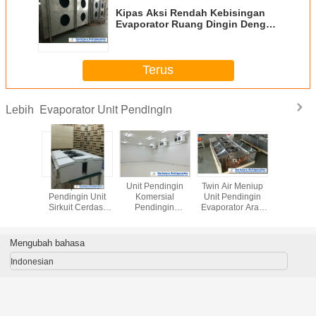
Kipas Aksi Rendah Kebisingan
Evaporator Ruang Dingin Dengan
Sertifikat UL Untuk Logistik
Rantai Dingin
Terus
Evaporator Unit Pendingin
Lebih
tor CO2
Evaporator
Unit Pendingin
Twin Air Meniup
Unit pen
osi Untuk
Pendingin Unit
Komersial
Unit Pendingin
udara be
ongan
Sirkuit Cerdas,
Pendingin
Evaporator Arah
rendah
er Dan
Evaporator Cold
Evaporator 380v
Seberang Untuk
menggab
Freezer
Storage Untuk
3Fase 50Hz
Supermarket
mekan
nnya
Menghasilkan
Dengan Danfoss,
pencaira
Mengubah bahasa
Daging
Siemens
untu
pendin
Indonesian
pendi