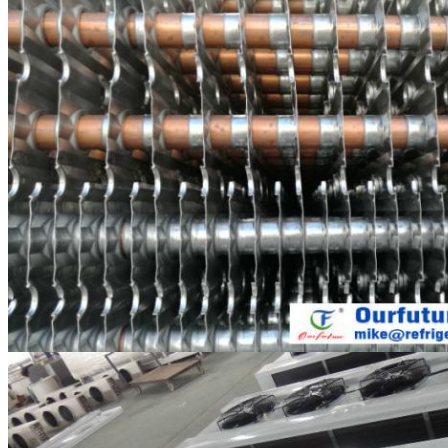
IVB380-0404E
3
169.3
IVB380-0406E
3
238.3